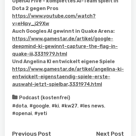
OpenAI Five – komplettes AI-Team spielt in
Dota 2 gegen Pros
https://www.youtube.com/watch?
v=eHipy_j29Xw
Auch Googles AI gewinnt in Quake Arena:
https://www.gamestar.de/artikel/google-
deepmind-ki-gewinnt-capture-the-flag-in-
quake-iii,3331979.html
Und Angelina KI entwickelt eigene Spiele
https://www.gamestar.de/artikel/angelina-ki-
entwickelt-eigenstaendig-spiele-erste-
auswahl-jetzt-spielbar,3331974.html
Podcast (kostenfrei)
#dota
,
#google
,
#ki
,
#kw27
,
#les news
,
#openai
,
#yeti
Previous Post
Next Post