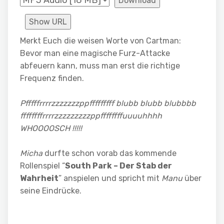
Download
Show URL
Merkt Euch die weisen Worte von Cartman:
Bevor man eine magische Furz-Attacke
abfeuern kann, muss man erst die richtige
Frequenz finden.
Pfffffrrrrzzzzzzzppfffffffff blubb blubb blubbbb
ffffffffrrrrzzzzzzzzzppffffffffuuuuhhhh
WHOOOOSCH !!!!!
Micha
durfte schon vorab das kommende
Rollenspiel “
South Park – Der Stab der
Wahrheit
” anspielen und spricht mit
Manu
über
seine Eindrücke.