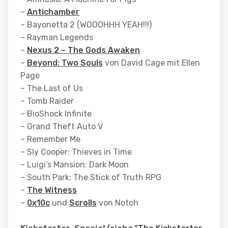
–
Antichamber
– Bayonetta 2 (WOOOHHH YEAH!!!)
– Rayman Legends
–
Nexus 2 – The Gods Awaken
–
Beyond: Two Souls
von David Cage mit Ellen
Page
– The Last of Us
– Tomb Raider
– BioShock Infinite
– Grand Theft Auto V
– Remember Me
– Sly Cooper: Thieves in Time
– Luigi’s Mansion: Dark Moon
– South Park: The Stick of Truth RPG
–
The Witness
–
0x10c
und
Scrolls
von Notch