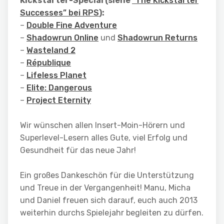
Kickstarter-Special (siehe
“The Kickstarter
Successes” bei RPS
):
–
Double Fine Adventure
–
Shadowrun Online
und
Shadowrun Returns
–
Wasteland 2
–
République
–
Lifeless Planet
–
Elite: Dangerous
–
Project Eternity
Wir wünschen allen Insert-Moin-Hörern und
Superlevel-Lesern alles Gute, viel Erfolg und
Gesundheit für das neue Jahr!
Ein großes Dankeschön für die Unterstützung
und Treue in der Vergangenheit! Manu, Micha
und Daniel freuen sich darauf, euch auch 2013
weiterhin durchs Spielejahr begleiten zu dürfen.