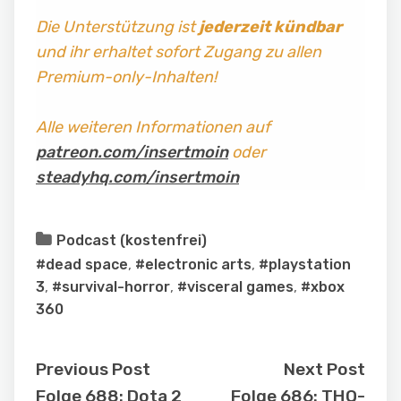
Die Unterstützung ist
jederzeit kündbar
und ihr erhaltet sofort Zugang zu allen
Premium-only-Inhalten!
Alle weiteren Informationen auf
patreon.com/insertmoin
oder
steadyhq.com/insertmoin
Podcast (kostenfrei)
#dead space
,
#electronic arts
,
#playstation
3
,
#survival-horror
,
#visceral games
,
#xbox
360
Previous Post
Next Post
Folge 688: Dota 2
Folge 686: THQ-