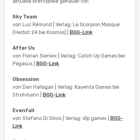
aktuelle Brettspiele genauer vor:
Sky Team
von
Luc Rémond
| Verlag: Le Scorpion Masqué
(Herbst 24 bei Kosmos) |
BGG-Link
After Us
von Florian Sierieix | Verlag: Catch Up Games bei
Pegasus |
BGG-Link
Obsession
von
Dan Hallagan
| Verlag:
Kayenta Games bei
Strohmann
|
BGG-Link
Evenfall
von Stefano Di Silvio | Verlag:
dlp games
|
BGG-
Link