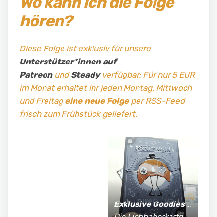
Wo kann ich die Folge
hören?
Diese Folge ist exklusiv für unsere
Unterstützer*innen auf
Patreon
und
Steady
verfügbar: Für nur 5 EUR
im Monat erhaltet ihr jeden Montag, Mittwoch
und Freitag
eine neue Folge
per RSS-Feed
frisch zum Frühstück geliefert.
Exklusive Goodies
für Supporter*innen:
Die Liebhaberkarte, jährlich limitierte Fan-Shirts und vieles mehr!