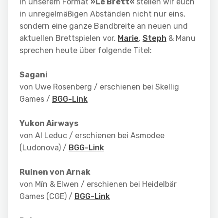
In unserem Format
»Le Brett«
stellen wir euch
in unregelmäßigen Abständen nicht nur eins,
sondern eine ganze Bandbreite an neuen und
aktuellen Brettspielen vor.
Marie
,
Steph
& Manu
sprechen heute über folgende Titel:
Sagani
von Uwe Rosenberg / erschienen bei Skellig
Games /
BGG-Link
Yukon Airways
von Al Leduc / erschienen bei Asmodee
(Ludonova) /
BGG-Link
Ruinen von Arnak
von Mín & Elwen / erschienen bei Heidelbär
Games (CGE) /
BGG-Link