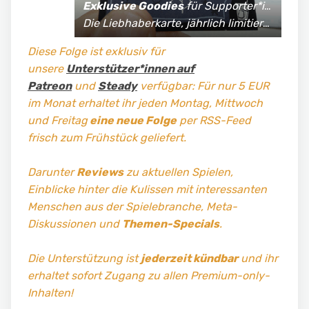
Exklusive Goodies
für Supporter*innen:
Die Liebhaberkarte, jährlich limitierte Fan-Shirts und vieles mehr!
Diese Folge ist exklusiv für
unsere
Unterstützer*innen auf
Patreon
und
Steady
verfügbar: Für nur 5 EUR
im Monat erhaltet ihr jeden Montag, Mittwoch
und Freitag
eine neue Folge
per RSS-Feed
frisch zum Frühstück geliefert.
Darunter
Reviews
zu aktuellen Spielen,
Einblicke hinter die Kulissen mit interessanten
Menschen aus der Spielebranche, Meta-
Diskussionen und
Themen-Specials
.
Die Unterstützung ist
jederzeit kündbar
und ihr
erhaltet sofort Zugang zu allen Premium-only-
Inhalten!