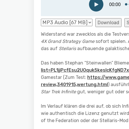
Download
Widerstand war zwecklos als die Testve
4X Grand Strategy Game
sofort spielen.
das auf
Stellaris
aufbauende galaktische
Das haben Stephan “Steinwallen” Bliemel
list=PL1jjPcfEsu2UOquk5keslcKfgND
Gamestar (Zum Test:
https://www.games
review,3401915,wertung.html
) ausführ
Star Trek Infinite
gut, weniger gut oder s
Im Verlauf klären die drei auf, ob sich In
wie authentisch die Lizenz genutzt wird.
of the Federation oder der Stellaris-Mo