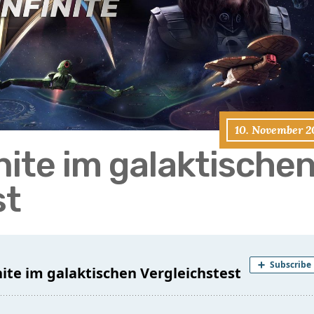
10. November 2
inite im galaktische
st