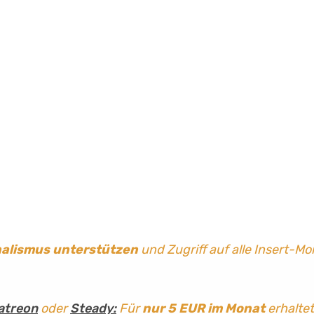
nalismus
unterstützen
und Zugriff auf alle Insert-Mo
atreon
oder
Steady:
Für
nur 5 EUR im Monat
erhaltet