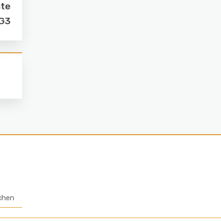
ste
BG3
chen