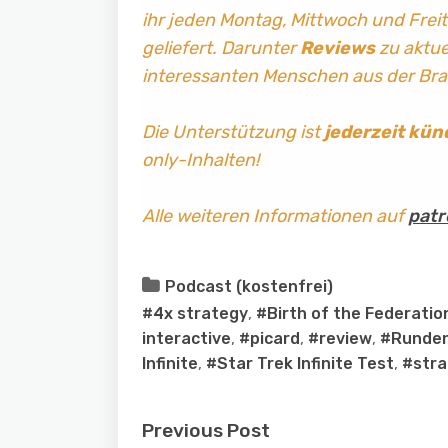
ihr jeden Montag, Mittwoch und Frei
geliefert. Darunter
Reviews
zu aktuel
interessanten Menschen aus der Br
Die Unterstützung ist
jederzeit kün
only-Inhalten!
Alle weiteren Informationen auf
patr
Podcast (kostenfrei)
#4x strategy
,
#Birth of the Federatio
interactive
,
#picard
,
#review
,
#Runden
Infinite
,
#Star Trek Infinite Test
,
#stra
Previous Post