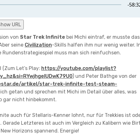
Show URL
rsion von
Star Trek Infinite
bei Michi eintraf, er musste das
 Aber seine
Civilization
-Skills halfen ihm nur wenig weiter. I
 Rundenstrategiespiel muss man sich reinfuchsen.
 (Zum Let’s Play:
https://youtube.com/playlist?
7xy_hz&si=RYwjhgeIUDwK79U0
) und Peter Bathge von der
tar.de/artikel/star-trek-infinite-test-steam-
lich getan und sprechen mit Michi im Detail über alles, was
o gar nicht hinbekommt.
finite auch für Stellaris-Kenner lohnt, nur für Trekkies ist od
 Gerade Letzteres ist auch im Vergleich zu Kalibern wie Bir
d New Horizons spannend. Energie!