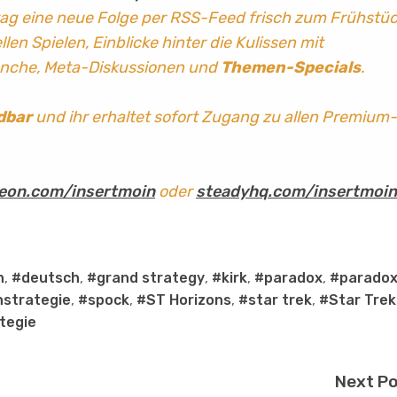
tag
eine neue Folge per RSS-Feed frisch zum Frühstü
len Spielen, Einblicke hinter die Kulissen mit
anche, Meta-Diskussionen und
Themen-Specials
.
dbar
und ihr erhaltet sofort Zugang zu allen Premium-
eon.com/insertmoin
oder
steadyhq.com/insertmoin
n
,
#deutsch
,
#grand strategy
,
#kirk
,
#paradox
,
#parado
strategie
,
#spock
,
#ST Horizons
,
#star trek
,
#Star Trek
tegie
Next P