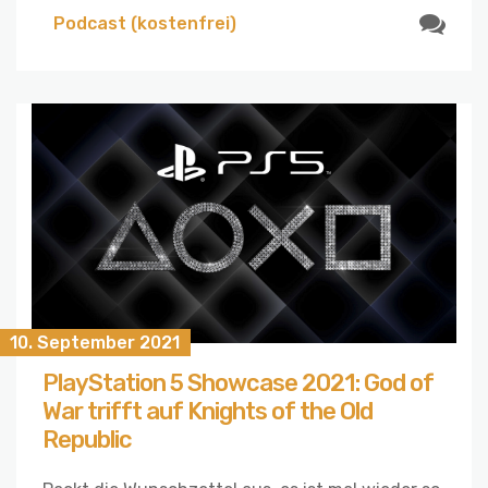
Podcast (kostenfrei)
10. September 2021
PlayStation 5 Showcase 2021: God of
War trifft auf Knights of the Old
Republic