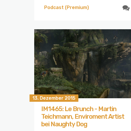
Podcast (Premium)
13. Dezember 2015
IM1465: Le Brunch - Martin
Teichmann, Enviroment Artist
bei Naughty Dog