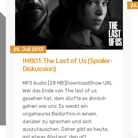
26
25. Juli 2013
IM801: The Last of Us (Spoiler-
Diskussion)
MP3 Audio [28 MB]DownloadShow URL
Wer das Ende von The last of us
gesehen hat, dem dürfte es ähnlich
gehen wie uns: Es weckt ein
ungeheures Bedürfnis in einem,
darüber zu sprechen und sich
auszutauschen. Daher gibt es heute,
mit etwas Abstand, den oft