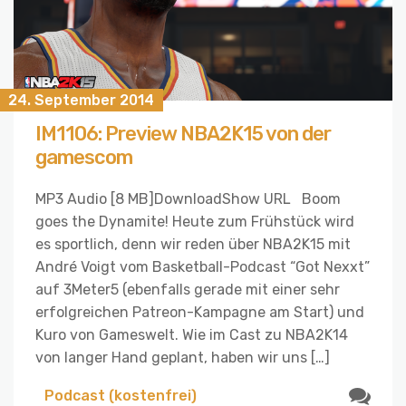
24. September 2014
IM1106: Preview NBA2K15 von der
gamescom
MP3 Audio [8 MB]DownloadShow URL Boom
goes the Dynamite! Heute zum Frühstück wird
es sportlich, denn wir reden über NBA2K15 mit
André Voigt vom Basketball-Podcast “Got Nexxt”
auf 3Meter5 (ebenfalls gerade mit einer sehr
erfolgreichen Patreon-Kampagne am Start) und
Kuro von Gameswelt. Wie im Cast zu NBA2K14
von langer Hand geplant, haben wir uns […]
Podcast (kostenfrei)