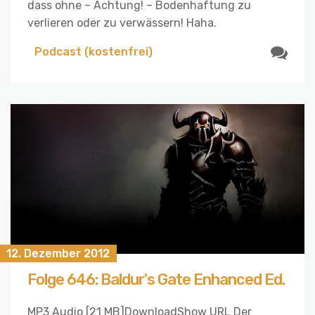
dass ohne – Achtung! – Bodenhaftung zu
verlieren oder zu verwässern! Haha.
Podcast (kostenfrei)
12. Dezember 2012
Folge 646: Baldur's Gate Enhanced Ed.
MP3 Audio [21 MB]DownloadShow URL Der