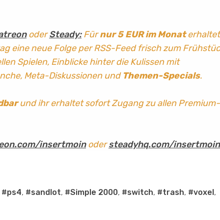
atreon
oder
Steady:
Für
nur 5 EUR im Monat
erhaltet
tag
eine neue Folge per RSS-Feed frisch zum Frühstü
len Spielen, Einblicke hinter die Kulissen mit
anche, Meta-Diskussionen und
Themen-Specials
.
dbar
und ihr erhaltet sofort Zugang zu allen Premium-
eon.com/insertmoin
oder
steadyhq.com/insertmoin
,
#ps4
,
#sandlot
,
#Simple 2000
,
#switch
,
#trash
,
#voxel
,