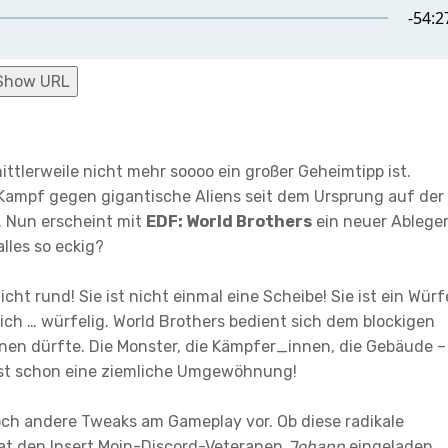
Show URL
mittlerweile nicht mehr soooo ein großer Geheimtipp ist.
e Kampf gegen gigantische Aliens seit dem Ursprung auf der
. Nun erscheint mit
EDF: World Brothers
ein neuer Ableger
lles so eckig?
 nicht rund! Sie ist nicht einmal eine Scheibe! Sie ist ein Würf
mlich … würfelig. World Brothers bedient sich dem blockigen
nen dürfte. Die Monster, die Kämpfer_innen, die Gebäude –
as ist schon eine ziemliche Umgewöhnung!
ch andere Tweaks am Gameplay vor. Ob diese radikale
t den Insert Moin-Discord-Veteranen
Johann
eingeladen.