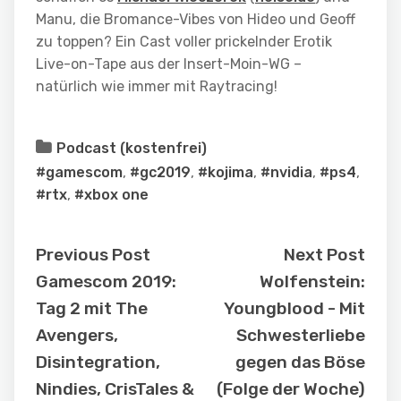
Manu, die Bromance-Vibes von Hideo und Geoff
zu toppen? Ein Cast voller prickelnder Erotik
Live-on-Tape aus der Insert-Moin-WG –
natürlich wie immer mit Raytracing!
Podcast (kostenfrei)
#gamescom
,
#gc2019
,
#kojima
,
#nvidia
,
#ps4
,
#rtx
,
#xbox one
Previous Post
Next Post
Gamescom 2019:
Wolfenstein:
Tag 2 mit The
Youngblood - Mit
Avengers,
Schwesterliebe
Disintegration,
gegen das Böse
Nindies, CrisTales &
(Folge der Woche)