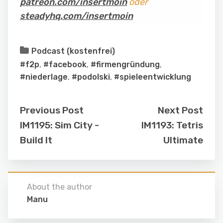
patreon.com/insertmoin
oder
steadyhq.com/insertmoin
Podcast (kostenfrei)
#f2p
,
#facebook
,
#firmengründung
,
#niederlage
,
#podolski
,
#spieleentwicklung
Previous Post
Next Post
IM1195: Sim City -
IM1193: Tetris
Build It
Ultimate
About the author
Manu