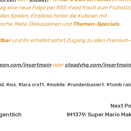
tag
eine neue Folge per RSS-Feed frisch zum Frühstü
len Spielen, Einblicke hinter die Kulissen mit
anche, Meta-Diskussionen und
Themen-Specials
.
dbar
und ihr erhaltet sofort Zugang zu allen Premium-
eon.com/insertmoin
oder
steadyhq.com/insertmoin
id
,
#ios
,
#lara croft
,
#mobile
,
#rundenbasiert
,
#tomb rai
Next P
gentlich
IM1379: Super Mario Ma