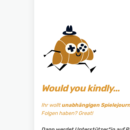
Would you kindly…
Ihr wollt
unabhängigen Spielejour
Folgen haben? Great!
Dann werdet Unterstützer*in auf P