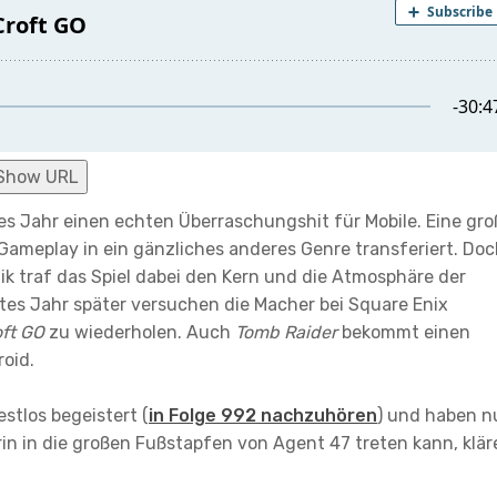
Show URL
es Jahr einen echten Überraschungshit für Mobile. Eine gro
 Gameplay in ein gänzliches anderes Genre transferiert. Do
ik traf das Spiel dabei den Kern und die Atmosphäre der
utes Jahr später versuchen die Macher bei Square Enix
oft GO
zu wiederholen. Auch
Tomb Raider
bekommt einen
oid.
estlos begeistert (
in Folge 992 nachzuhören
) und haben n
rin in die großen Fußstapfen von Agent 47 treten kann, klär