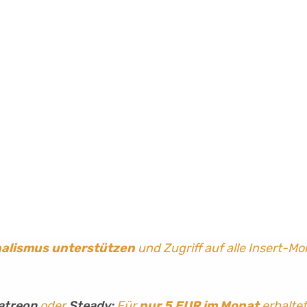
nalismus
unterstützen
und Zugriff auf alle Insert-Mo
atreon
oder
Steady:
Für
nur 5 EUR im Monat
erhaltet