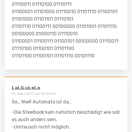
01110011 01110100 01110111
01100001 01101000 01110010 01101110 01100101
01101000 01101101 01110101
01101110 01100111 00100000 01101001 01101110
00100000 01000110 01110010
01100001 01100111 01100101 00100000 01110011
01110100 01100101 01101100
01101100 01100101 01101110 00101110
LaLiLuLeLo
10. März 2017 um 14:51 Uhr
So… NieR Automata ist da…
-Die Steelbook kam natürlich beschädigt wie soll
es auch anders sein.
-Umtausch nicht möglich.