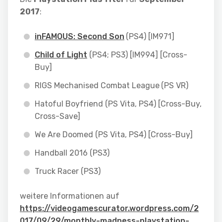
2017
:
inFAMOUS: Second Son
(PS4) [IM971]
Child of Light
(PS4; PS3) [IM994] [Cross-
Buy]
RIGS Mechanised Combat League
(PS VR)
Hatoful Boyfriend (PS Vita, PS4) [Cross-Buy,
Cross-Save]
We Are Doomed (PS Vita, PS4) [Cross-Buy]
Handball 2016 (PS3)
Truck Racer (PS3)
weitere Informationen auf
https://videogamescurator.wordpress.com/2
017/09/29/monthly-madness-playstation-