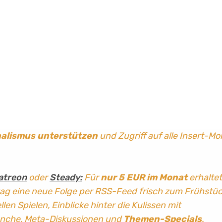
nalismus
unterstützen
und Zugriff auf alle Insert-Mo
atreon
oder
Steady:
Für
nur 5 EUR im Monat
erhaltet
tag
eine neue Folge per RSS-Feed frisch zum Frühstü
len Spielen, Einblicke hinter die Kulissen mit
anche, Meta-Diskussionen und
Themen-Specials
.