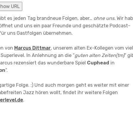
Show URL
gibt es jeden Tag brandneue Folgen, aber…
ohne uns.
Wir ha
ffnet und uns ein paar Freunde und geschätzte Podcast-
e für uns Gastfolgen übernehmen.
en von
Marcus Dittmar
, unserem alten Ex-Kollegen vom viel
uperlevel. In Anlehnung an die “
guten alten Zeiten(tm)
” gi
 Marcus rezensiert das wunderbare Spiel
Cuphead
in
on
“.
gartige Folge. :) Und auch morgen geht es weiter mit einer
efreiten Jazz hören wollt, findet ihr weitere Folgen
erlevel.de
.