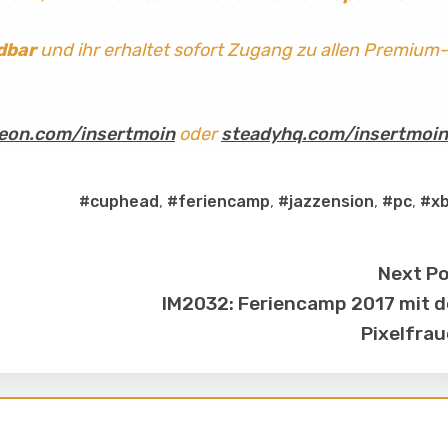
dbar
und ihr erhaltet sofort Zugang zu allen Premium-
eon.com/insertmoin
oder
steadyhq.com/insertmoin
#cuphead
,
#feriencamp
,
#jazzension
,
#pc
,
#x
Next P
IM2032: Feriencamp 2017 mit 
Pixelfra