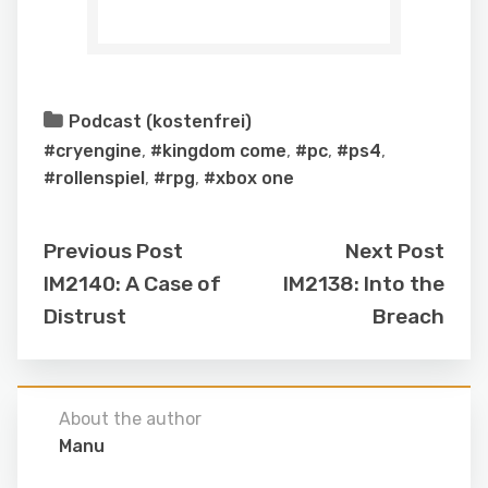
Podcast (kostenfrei)
#cryengine
,
#kingdom come
,
#pc
,
#ps4
,
#rollenspiel
,
#rpg
,
#xbox one
Previous Post
Next Post
IM2140: A Case of
IM2138: Into the
Distrust
Breach
About the author
Manu