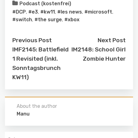
Podcast (kostenfrei)
#DCP
,
#e3
,
#kw11
,
#les news
,
#microsoft
,
#switch
,
#the surge
,
#xbox
Previous Post
Next Post
IMF2145: Battlefield
IM2148: School Girl
1 Revisited (inkl.
Zombie Hunter
Sonntagsbrunch
KW11)
About the author
Manu
Suchen