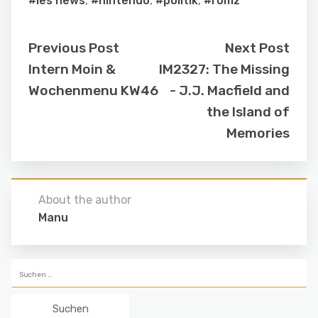
#les news
,
#nintendo
,
#politik
,
#romz
Previous Post
Next Post
Intern Moin &
IM2327: The Missing
Wochenmenu KW46
- J.J. Macfield and
the Island of
Memories
About the author
Manu
Suchen
nach: