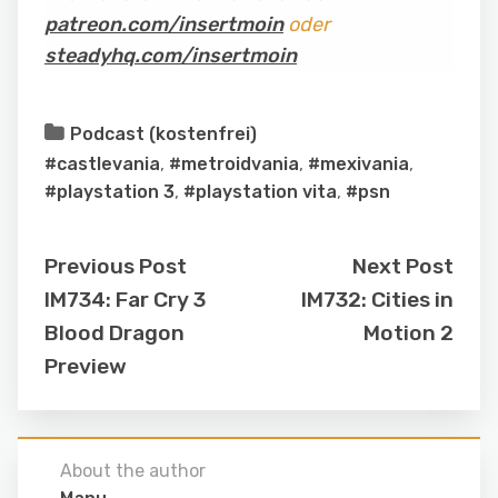
patreon.com/insertmoin
oder
steadyhq.com/insertmoin
Podcast (kostenfrei)
#castlevania
,
#metroidvania
,
#mexivania
,
#playstation 3
,
#playstation vita
,
#psn
Previous Post
Next Post
IM734: Far Cry 3
IM732: Cities in
Blood Dragon
Motion 2
Preview
About the author