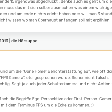
 ende 15 irgendwas abgedrückt . denke auch es geht um die
man muss das mit sich selber ausmachen was einem wichtige
rden und am ende nichts erlebt haben oder will man 3 stun
icht wissen wo man überhaupt anfangen soll mit erzählen
013 | die Hörsuppe
el rund um die “Gone Home” Berichterstattung auf, wie oft do
, “FPS Kamera”, etc. gesprochen wurde. Sicher nicht falsch,
ichtig. Sagt ja auch jeder Schulterkamera und nicht Action
fach die Begriffe Ego-Perspektive oder First-Person-Camer
t mit dem Terminus FPS um die Ecke zu kommen. :)