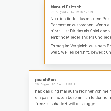
Manuel Fritsch
28. August 2013 um 10:49 Uhr
Nun, ich finde, das mit dem Prei
Podcast anzusprechen. Wenn ein
rührt – ist Dir das als Spiel da
empfindet jeder anders und jed
Es mag im Vergleich zu einem Bord
wert, weil es berührt, bewegt un
peachSan
28. August 2013 um 12:55 Uhr
hab das ding mal aufm rechner von meine
ein paar minuten bekomm ich leider nur
freeze . schade :( will das zoggn