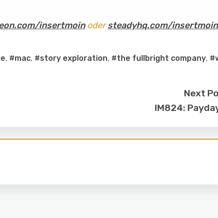
eon.com/insertmoin
oder
steadyhq.com/insertmoin
ie
,
#mac
,
#story exploration
,
#the fullbright company
,
#
Next P
IM824: Payda