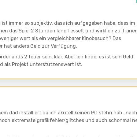
s ist immer so subjektiv, dass ich aufgegeben habe, dass im
en das Spiel 2 Stunden lang fesselt und wirklich zu Träne
nn weniger wert als ein vergleichbarer Kinobesuch? Das
er hat anders Geld zur Verfügung.
erlands 2 teuer sein, klar. Aber ich finde, es ist sein Geld
d als Projekt unterstützenswert ist.
m dad installiert da ich akutell keinen PC stehn hab . nac
 noch extremste grafikfehler/glitches und auch schonmal n