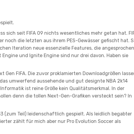
spielt.
ss sich seit FIFA 09 nichts wesentliches mehr getan hat. FI
r noch die letzten aus ihrem PES-Gewässer gefischt hat. S
lichen Iteration neue essenzielle Features, die angesproche
t Engine und Ignite Engine sind nur drei davon. Haben sie
xt Gen FIFA. Die zuvor proklamierten Downloadgrößen lass
d das umwerfend aussehende und gut designte NBA 2k14
Informatik ist reine Größe kein Qualitätsmerkmal. In der
ollen denn die tollen Next-Gen-Grafiken versteckt sein? In
 (zum Teil) leidenschaftlich gespielt. Als leidlich begabter
ierter zählt für mich aber nur Pro Evolution Soccer als