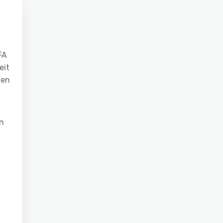
FA
eit
nen
en