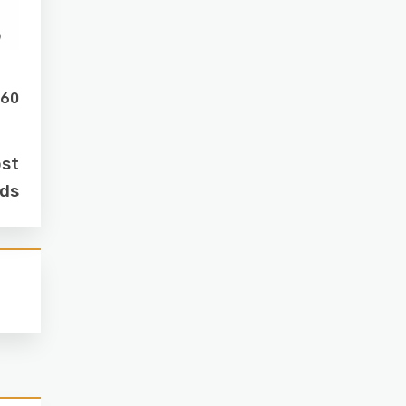
360
ost
lds