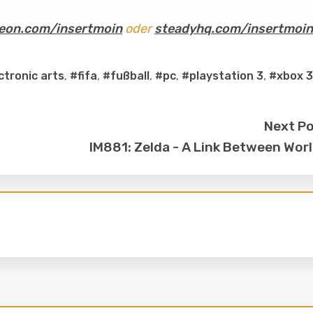
eon.com/insertmoin
oder
steadyhq.com/insertmoin
ctronic arts
,
#fifa
,
#fußball
,
#pc
,
#playstation 3
,
#xbox 
Next P
IM881: Zelda - A Link Between Wor