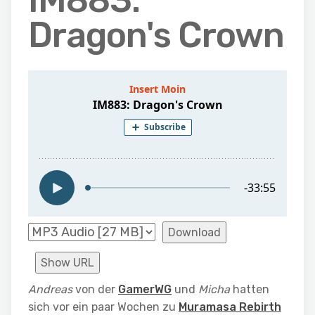
IM883:
Dragon's Crown
Download
Show URL
Andreas
von der
GamerWG
und
Micha
hatten
sich vor ein paar Wochen zu
Muramasa Rebirth