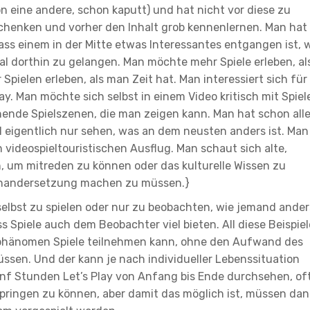
on eine andere, schon kaputt) und hat nicht vor diese zu
schenken und vorher den Inhalt grob kennenlernen. Man hat
dass einem in der Mitte etwas Interessantes entgangen ist, w
l dorthin zu gelangen. Man möchte mehr Spiele erleben, al
pielen erleben, als man Zeit hat. Man interessiert sich für
ay. Man möchte sich selbst in einem Video kritisch mit Spiel
nde Spielszenen, die man zeigen kann. Man hat schon all
ll eigentlich nur sehen, was an dem neusten anders ist. Man
 videospieltouristischen Ausflug. Man schaut sich alte,
, um mitreden zu können oder das kulturelle Wissen zu
einandersetzung machen zu müssen.}
 selbst zu spielen oder nur zu beobachten, wie jemand ander
ass Spiele auch dem Beobachter viel bieten. All diese Beispiel
phänomen Spiele teilnehmen kann, ohne den Aufwand des
ssen. Und der kann je nach individueller Lebenssituation
ünf Stunden Let’s Play von Anfang bis Ende durchsehen, of
pringen zu können, aber damit das möglich ist, müssen da