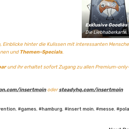
Exklusive Goodies
für Supporter*innen:
Die Liebhaberkarte, jährlich limitierte Fan-Shirts und vieles mehr!
, Einblicke hinter die Kulissen mit interessanten Mensch
onen und
Themen-Specials
.
bar
und ihr erhaltet sofort Zugang zu allen Premium-only
on.com/insertmoin
oder
steadyhq.com/insertmoin
ention
,
#games
,
#hamburg
,
#insert moin
,
#messe
,
#pola