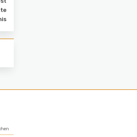
ost
ste
nis
chen