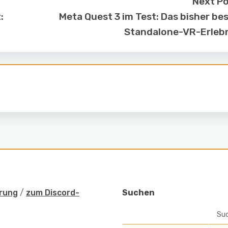
Next P
:
Meta Quest 3 im Test: Das bisher be
Standalone-VR-Erleb
rung
/
zum Discord-
Suchen
Su