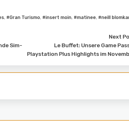
es
,
#Gran Turismo
,
#insert moin
,
#matinee
,
#neill blomk
Next P
ende Sim-
Le Buffet: Unsere Game Pas
Playstation Plus Highlights im Novem