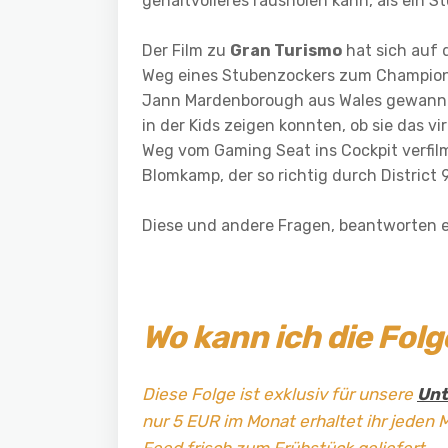
gehaltvolleres rausholen kann, als ein S
Der Film zu
Gran Turismo
hat sich auf 
Weg eines Stubenzockers zum Champion z
Jann Mardenborough aus Wales gewann 2
in der Kids zeigen konnten, ob sie das v
Weg vom Gaming Seat ins Cockpit verfilm
Blomkamp, der so richtig durch Distric
Diese und andere Fragen, beantworten 
Wo kann ich die Fol
Diese Folge ist exklusiv für unsere
Unt
nur 5 EUR im Monat erhaltet ihr jeden 
Feed frisch zum Frühstück geliefert.