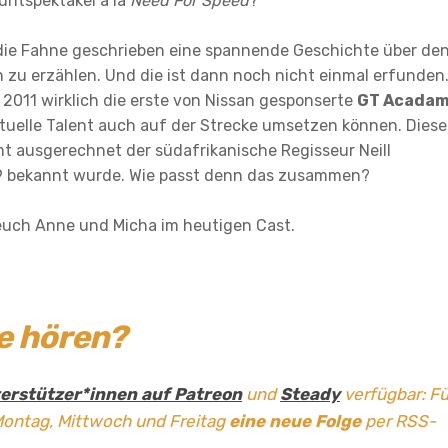
tuntspektakel a la
Need For Speed
?
die Fahne geschrieben eine spannende Geschichte über de
u erzählen. Und die ist dann noch nicht einmal erfunden
011 wirklich die erste von Nissan gesponserte
GT Acada
irtuelle Talent auch auf der Strecke umsetzen können. Dies
t ausgerechnet der südafrikanische Regisseur Neill
t 9 bekannt wurde. Wie passt denn das zusammen?
euch Anne und Micha im heutigen Cast.
ge hören?
erstützer*innen auf Patreon
und
Steady
verfügbar: Fü
Montag, Mittwoch und Freitag
eine neue Folge
per RSS-