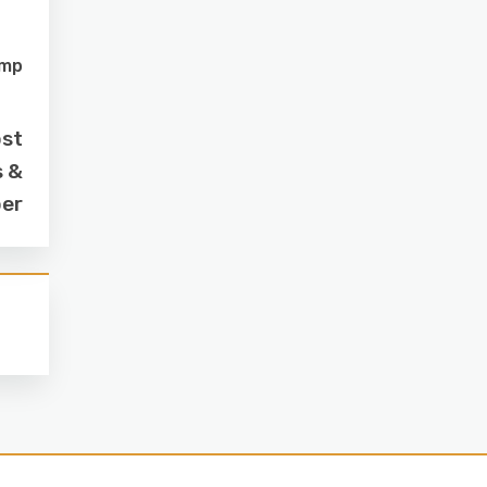
amp
ost
s &
ber