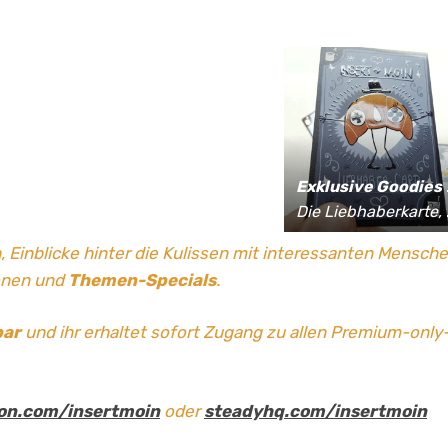
Exklusive Goodies
für Supporter*innen:
Die Liebhaberkarte, jährlich limitierte Fan-Shirts und vieles mehr!
, Einblicke hinter die Kulissen mit interessanten Mensch
onen und
Themen-Specials
.
bar
und ihr erhaltet sofort Zugang zu allen Premium-only
on.com/insertmoin
oder
steadyhq.com/insertmoin