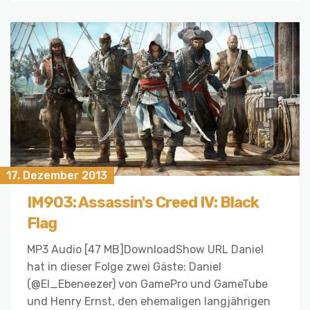
17. Dezember 2013
IM903: Assassin's Creed IV: Black
Flag
MP3 Audio [47 MB]DownloadShow URL Daniel
hat in dieser Folge zwei Gäste: Daniel
(@El_Ebeneezer) von GamePro und GameTube
und Henry Ernst, den ehemaligen langjährigen