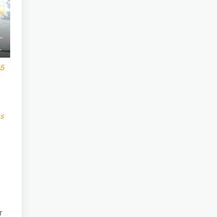
 5
us
r