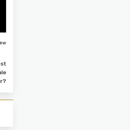
iew
ost
ale
er?