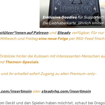
Exklusive Goodies
für Supporter*innen:
Die Liebhaberkarte, jährlich limitierte Fan-Shirts und vieles mehr!
stützer*innen auf Patreon
und
Steady
verfügbar: Für nur
 Mittwoch und Freitag
eine neue Folge
per RSS-Feed frisch
 Einblicke hinter die Kulissen mit interessanten Menschen a
und
Themen-Specials
.
und ihr erhaltet sofort Zugang zu allen Premium-only-
.com/insertmoin
oder
steadyhq.com/insertmoin
vom Gerät und den Spielen haben möchtet, schaut bei Grego