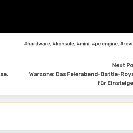
#hardware
,
#konsole
,
#mini
,
#pc engine
,
#rev
Next P
se,
Warzone: Das Feierabend-Battle-Roy
für Einsteig