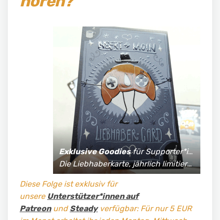
hören?
Exklusive Goodies
für Supporter*innen:
Die Liebhaberkarte, jährlich limitierte Fan-Shirts und vieles mehr!
Diese Folge ist exklusiv für
unsere
Unterstützer*innen auf
Patreon
und
Steady
verfügbar: Für nur 5 EUR