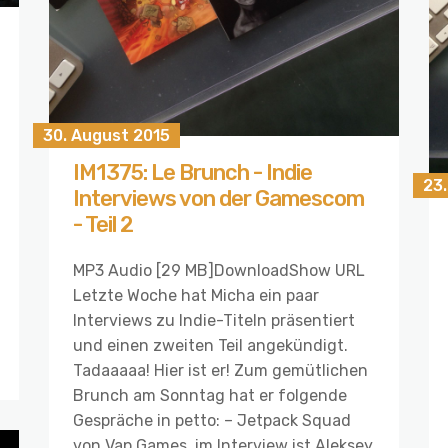
30. August 2015
IM1375: Le Brunch - Indie
23
Interviews von der Gamescom
- Teil 2
MP3 Audio [29 MB]DownloadShow URL
Letzte Woche hat Micha ein paar
Interviews zu Indie-Titeln präsentiert
und einen zweiten Teil angekündigt.
Tadaaaaa! Hier ist er! Zum gemütlichen
Brunch am Sonntag hat er folgende
Gespräche in petto: – Jetpack Squad
von Vap Games, im Interview ist Aleksey