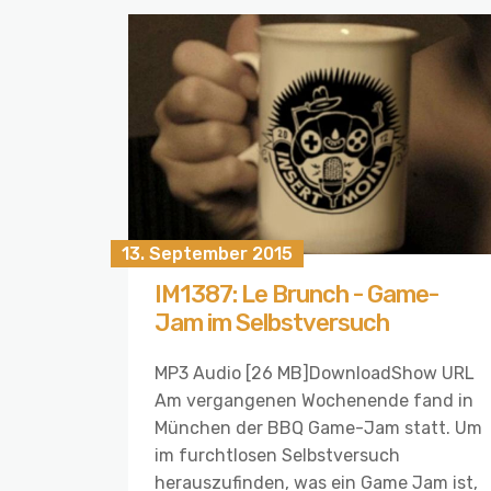
13. September 2015
IM1387: Le Brunch - Game-
Jam im Selbstversuch
MP3 Audio [26 MB]DownloadShow URL
Am vergangenen Wochenende fand in
München der BBQ Game-Jam statt. Um
im furchtlosen Selbstversuch
herauszufinden, was ein Game Jam ist,