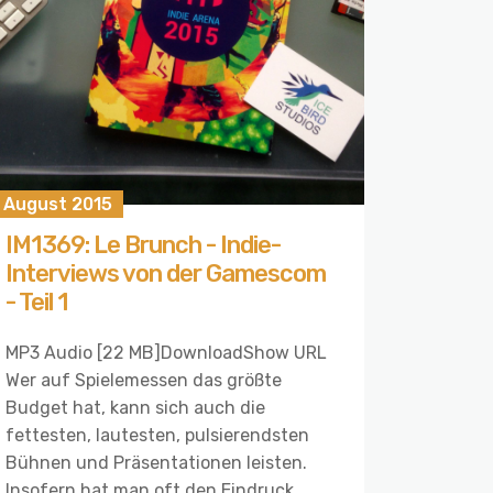
. August 2015
IM1369: Le Brunch - Indie-
Interviews von der Gamescom
- Teil 1
MP3 Audio [22 MB]DownloadShow URL
Wer auf Spielemessen das größte
Budget hat, kann sich auch die
fettesten, lautesten, pulsierendsten
Bühnen und Präsentationen leisten.
Insofern hat man oft den Eindruck,