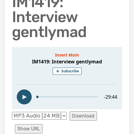
IM1419:
Interview
gentlymad
Download
Show URL