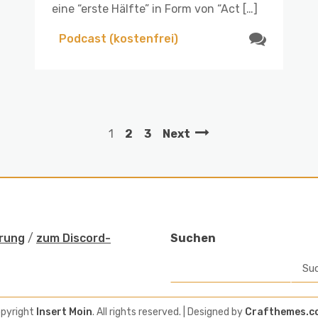
eine “erste Hälfte” in Form von “Act […]
Podcast (kostenfrei)
1
2
3
Next
rung
/
zum Discord-
Suchen
Su
pyright
Insert Moin
. All rights reserved.
| Designed by
Crafthemes.c