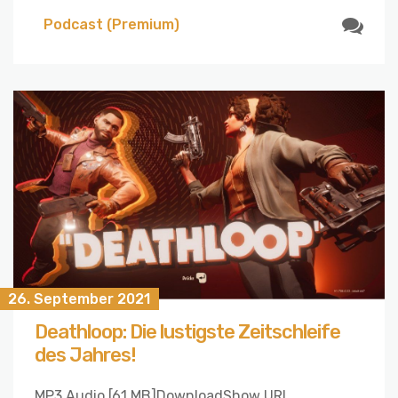
Podcast (Premium)
26. September 2021
Deathloop: Die lustigste Zeitschleife
des Jahres!
MP3 Audio [61 MB]DownloadShow URL