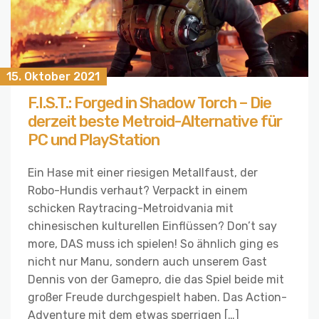
15. Oktober 2021
F.I.S.T.: Forged in Shadow Torch – Die
derzeit beste Metroid-Alternative für
PC und PlayStation
Ein Hase mit einer riesigen Metallfaust, der
Robo-Hundis verhaut? Verpackt in einem
schicken Raytracing-Metroidvania mit
chinesischen kulturellen Einflüssen? Don’t say
more, DAS muss ich spielen! So ähnlich ging es
nicht nur Manu, sondern auch unserem Gast
Dennis von der Gamepro, die das Spiel beide mit
großer Freude durchgespielt haben. Das Action-
Adventure mit dem etwas sperrigen […]