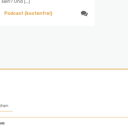
sein? Und […]
Podcast (kostenfrei)
chen
om