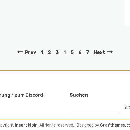
Prev
1
2
3
4
5
6
7
Next
rung
/
zum Discord-
Suchen
Su
pyright
Insert Moin
. All rights reserved.
| Designed by
Crafthemes.c