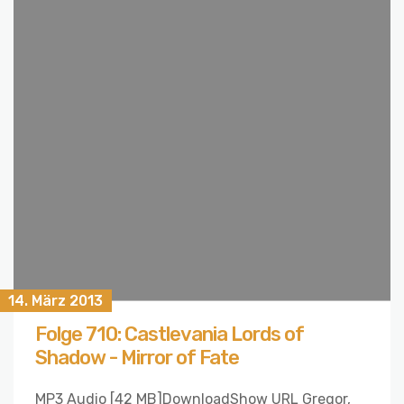
14. März 2013
Folge 710: Castlevania Lords of
Shadow - Mirror of Fate
MP3 Audio [42 MB]DownloadShow URL Gregor,