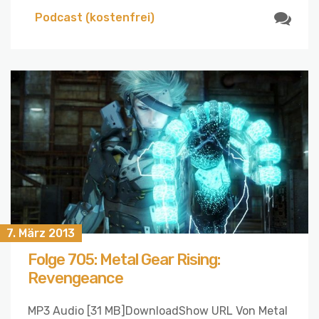
Podcast (kostenfrei)
7. März 2013
Folge 705: Metal Gear Rising:
Revengeance
MP3 Audio [31 MB]DownloadShow URL Von Metal