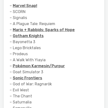
–
Marvel Snap!
– SCORN
– Signalis
– A Plague Tale: Requiem
–
Mario + Rabbids: Sparks of Hope
–
Gotham Knights
– Bayonetta 3
– Lego Bricktales
– Prodeus
– A Walk With Yiayia
–
Pokémon Karmesin/Purpur
– Goat Simulator 3
–
Sonic Frontiers
– God of War: Ragnarök
– Evil West
– The Chant
– Saturnalia