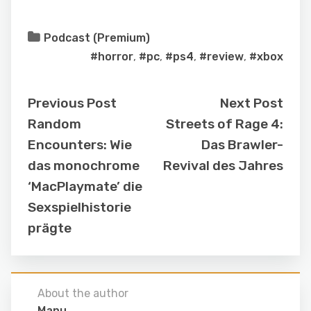
Podcast (Premium)
#horror
,
#pc
,
#ps4
,
#review
,
#xbox
Previous Post
Next Post
Random
Streets of Rage 4:
Encounters: Wie
Das Brawler-
das monochrome
Revival des Jahres
‘MacPlaymate’ die
Sexspielhistorie
prägte
About the author
Manu