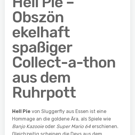
Hell Pie –
Obszön
ekelhaft
spaßiger
Collect-a-thon
aus dem
Ruhrpott
Hell Pie
von Sluggerfly aus Essen ist eine
Hommage an die goldene Ära, als Spiele wie
Banjo Kazooie
oder
Super Mario 64
erschienen.
Gleichzeitig scheinen die Devs aus dem