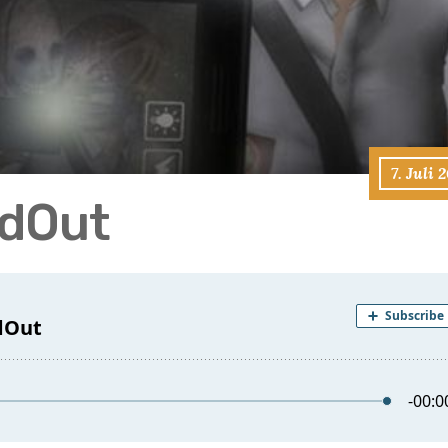
7. Juli 
adOut