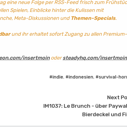
tag
eine neue Folge per RSS-Feed frisch zum Frühstü
len Spielen, Einblicke hinter die Kulissen mit
anche, Meta-Diskussionen und
Themen-Specials
.
dbar
und ihr erhaltet sofort Zugang zu allen Premium-
eon.com/insertmoin
oder
steadyhq.com/insertmoin
#indie
,
#indonesien
,
#survival-hor
Next P
IM1037: Le Brunch - über Paywal
Bierdeckel und F