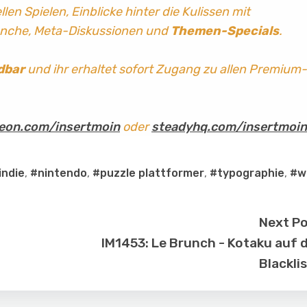
len Spielen, Einblicke hinter die Kulissen mit
anche, Meta-Diskussionen und
Themen-Specials
.
dbar
und ihr erhaltet sofort Zugang zu allen Premium-
eon.com/insertmoin
oder
steadyhq.com/insertmoin
indie
,
#nintendo
,
#puzzle plattformer
,
#typographie
,
#wi
Next P
IM1453: Le Brunch - Kotaku auf 
Blackli