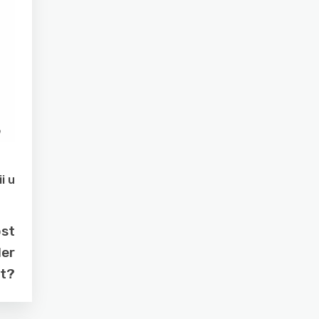
i u
ost
der
st?