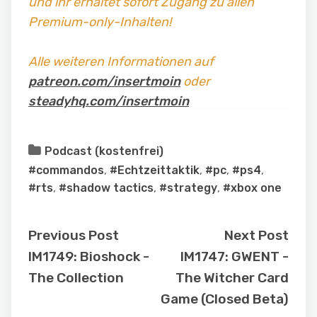
und ihr erhaltet sofort Zugang zu allen
Premium-only-Inhalten!
Alle weiteren Informationen auf
patreon.com/insertmoin
oder
steadyhq.com/insertmoin
Podcast (kostenfrei)
#commandos
,
#Echtzeittaktik
,
#pc
,
#ps4
,
#rts
,
#shadow tactics
,
#strategy
,
#xbox one
Previous Post
Next Post
IM1749: Bioshock -
IM1747: GWENT -
The Collection
The Witcher Card
Game (Closed Beta)