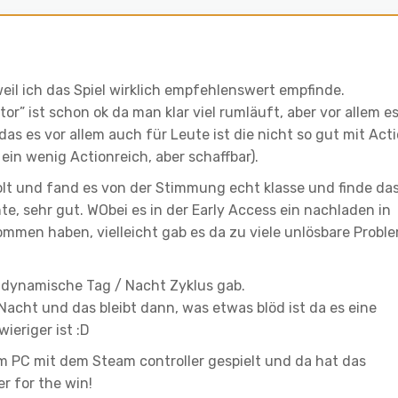
eil ich das Spiel wirklich empfehlenswert empfinde.
or” ist schon ok da man klar viel rumläuft, aber vor allem e
das es vor allem auch für Leute ist die nicht so gut mit Act
ein wenig Actionreich, aber schaffbar).
olt und fand es von der Stimmung echt klasse und finde da
e, sehr gut. WObei es in der Early Access ein nachladen in
mmen haben, vielleicht gab es da zu viele unlösbare Probl
 dynamische Tag / Nacht Zyklus gab.
acht und das bleibt dann, was etwas blöd ist da es eine
ieriger ist :D
em PC mit dem Steam controller gespielt und da hat das
r for the win!