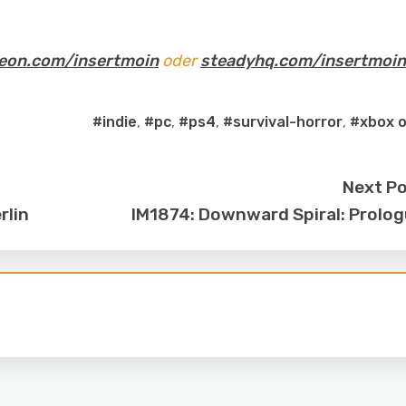
eon.com/insertmoin
oder
steadyhq.com/insertmoin
#indie
,
#pc
,
#ps4
,
#survival-horror
,
#xbox 
Next P
rlin
IM1874: Downward Spiral: Prolo