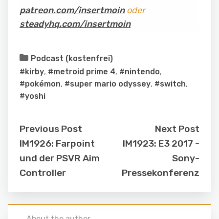
patreon.com/insertmoin
oder
steadyhq.com/insertmoin
Podcast (kostenfrei)
#kirby
,
#metroid prime 4
,
#nintendo
,
#pokémon
,
#super mario odyssey
,
#switch
,
#yoshi
Previous Post
Next Post
IM1926: Farpoint
IM1923: E3 2017 -
und der PSVR Aim
Sony-
Controller
Pressekonferenz
About the author