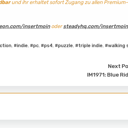
dbar
und ihr erhaltet sofort Zugang zu allen Premium-
eon.com/insertmoin
oder
steadyhq.com/insertmoin
ction
,
#indie
,
#pc
,
#ps4
,
#puzzle
,
#triple indie
,
#walking 
Next P
IM1971: Blue Ri