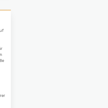
auf
ür
en
oße
rer