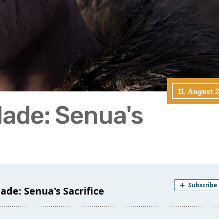
11. August 
lade: Senua's