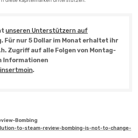
rn diese Kapitelmarken unterstützen.
ht
unseren Unterstützern auf
 Für nur 5 Dollar im Monat erhaltet ihr
.h. Zugriff auf
alle Folgen von Montag-
en Informationen
insertmoin
.
eview-Bombing
olution-to-steam-review-bombing-is-not-to-change-