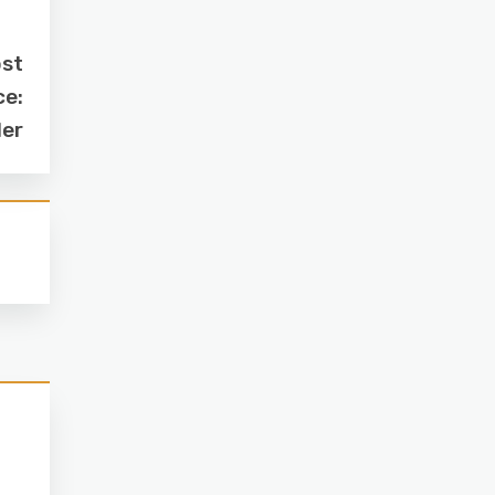
ost
ce:
ler