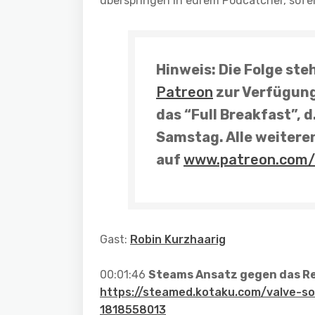
überspringen in eurem Podcatcher, sofe
Hinweis
: Die Folge ste
Patreon
zur Verfügung.
das “Full Breakfast”, d
Samstag
. Alle weiter
auf
www.patreon.com/
Gast:
Robin Kurzhaarig
00:01:46
Steams Ansatz gegen das R
https://steamed.kotaku.com/valve-s
1818558013