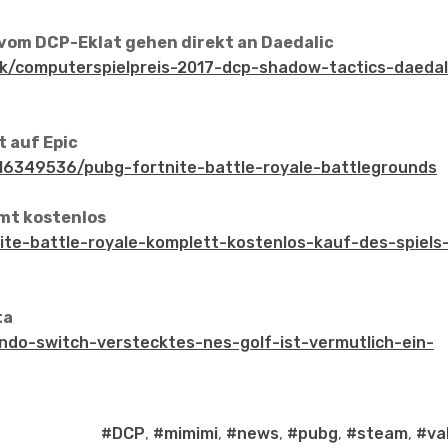
vom DCP-Eklat gehen direkt an Daedalic
ik/computerspielpreis-2017-dcp-shadow-tactics-daedal
 auf Epic
16349536/pubg-fortnite-battle-royale-battlegrounds
mt kostenlos
ite-battle-royale-komplett-kostenlos-kauf-des-spiels
ta
endo-switch-verstecktes-nes-golf-ist-vermutlich-ein-
#DCP
,
#mimimi
,
#news
,
#pubg
,
#steam
,
#va