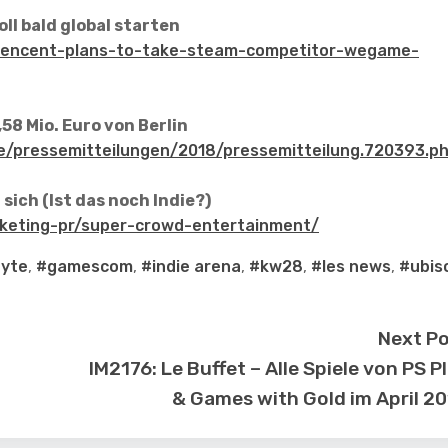
ll bald global starten
tencent-plans-to-take-steam-competitor-wegame-
58 Mio. Euro von Berlin
e/pressemitteilungen/2018/pressemitteilung.720393.p
ich (Ist das noch Indie?)
keting-pr/super-crowd-entertainment/
byte
,
#gamescom
,
#indie arena
,
#kw28
,
#les news
,
#ubis
Next P
IM2176: Le Buffet – Alle Spiele von PS P
& Games with Gold im April 2