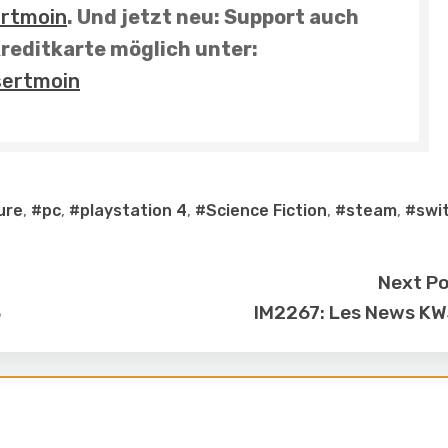
rtmoin
.
Und
jetzt neu: Support auch
reditkarte möglich unter:
sertmoin
ure
,
#pc
,
#playstation 4
,
#Science Fiction
,
#steam
,
#swi
Next P
3
IM2267: Les News K